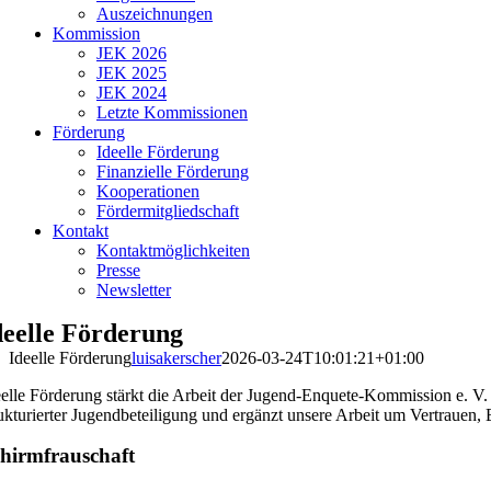
Auszeichnungen
Kommission
JEK 2026
JEK 2025
JEK 2024
Letzte Kommissionen
Förderung
Ideelle Förderung
Finanzielle Förderung
Kooperationen
Fördermitgliedschaft
Kontakt
Kontaktmöglichkeiten
Presse
Newsletter
deelle Förderung
Ideelle Förderung
luisakerscher
2026-03-24T10:01:21+01:00
eelle Förderung stärkt die Arbeit der Jugend-Enquete-Kommission e. V. du
rukturierter Jugendbeteiligung und ergänzt unsere Arbeit um Vertrauen, 
hirmfrauschaft