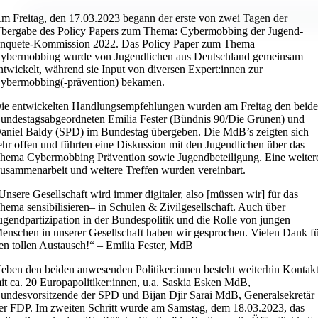
m Freitag, den 17.03.2023 begann der erste von zwei Tagen der
bergabe des Policy Papers zum Thema: Cybermobbing der Jugend-
nquete-Kommission 2022. Das Policy Paper zum Thema
ybermobbing wurde von Jugendlichen aus Deutschland gemeinsam
ntwickelt, während sie Input von diversen Expert:innen zur
ybermobbing(-prävention) bekamen.
ie entwickelten Handlungsempfehlungen wurden am Freitag den beid
undestagsabgeordneten Emilia Fester (Bündnis 90/Die Grünen) und
aniel Baldy (SPD) im Bundestag übergeben. Die MdB’s zeigten sich
ehr offen und führten eine Diskussion mit den Jugendlichen über das
hema Cybermobbing Prävention sowie Jugendbeteiligung. Eine weiter
usammenarbeit und weitere Treffen wurden vereinbart.
Unsere Gesellschaft wird immer digitaler, also [müssen wir] für das
hema sensibilisieren– in Schulen & Zivilgesellschaft. Auch über
ugendpartizipation in der Bundespolitik und die Rolle von jungen
enschen in unserer Gesellschaft haben wir gesprochen. Vielen Dank f
en tollen
Austausch!“
– Emilia Fester, MdB
eben den beiden anwesenden Politiker:innen besteht weiterhin Kontak
it ca. 20 Europapolitiker:innen, u.a. Saskia Esken MdB,
undesvorsitzende der SPD und Bijan Djir Sarai MdB, Generalsekretär
er FDP. Im zweiten Schritt wurde am Samstag, dem 18.03.2023, das