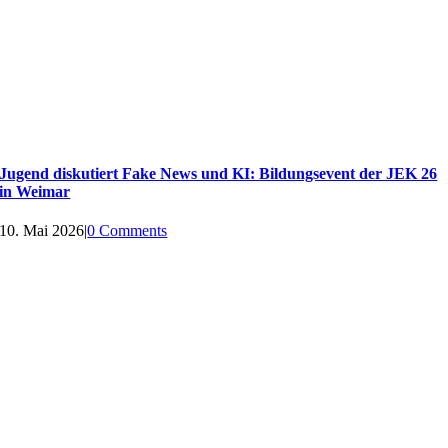
Jugend diskutiert Fake News und KI: Bildungsevent der JEK 26
in Weimar
10. Mai 2026
|
0 Comments