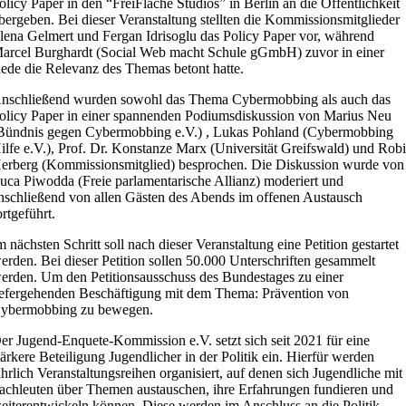
olicy Paper in den “FreiFläche Studios” in Berlin an die Öffentlichkeit
bergeben. Bei dieser Veranstaltung stellten die Kommissionsmitglieder
lena Gelmert und Fergan Idrisoglu das Policy Paper vor, während
arcel Burghardt (Social Web macht Schule gGmbH) zuvor in einer
ede die Relevanz des Themas betont hatte.
nschließend wurden sowohl das Thema Cybermobbing als auch das
olicy Paper in einer spannenden Podiumsdiskussion von Marius Neu
Bündnis gegen Cybermobbing e.V.) , Lukas Pohland (Cybermobbing
ilfe e.V.), Prof. Dr. Konstanze Marx (Universität Greifswald) und Rob
erberg (Kommissionsmitglied) besprochen. Die Diskussion wurde von
uca Piwodda (Freie parlamentarische Allianz) moderiert und
nschließend von allen Gästen des Abends im offenen Austausch
ortgeführt.
m nächsten Schritt soll nach dieser Veranstaltung eine Petition gestartet
erden. Bei dieser Petition sollen 50.000 Unterschriften gesammelt
erden. Um den Petitionsausschuss des Bundestages zu einer
iefergehenden Beschäftigung mit dem Thema: Prävention von
ybermobbing zu bewegen.
er Jugend-Enquete-Kommission e.V. setzt sich seit 2021 für eine
tärkere Beteiligung Jugendlicher in der Politik ein. Hierfür werden
ährlich Veranstaltungsreihen organisiert, auf denen sich Jugendliche mit
achleuten
über
Themen austauschen, ihre Erfahrungen fundieren und
eiterentwickeln können. Diese werden im Anschluss an die Politik