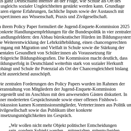
us ganz Deutschland intensiv an der Frage, wie Schule als Ort des
usgleichs sozialer Ungleichheiten gestärkt werden kann. Grundlage
aren eigene Erfahrungen, fachliche Inputs sowie der Austausch mit
xpert:innen aus Wissenschaft, Praxis und Zivilgesellschaft.
n ihrem Policy Paper formuliert die Jugend-Enquete-Kommission 2025
onkrete Handlungsempfehlungen für die Bundespolitik in vier zentrale
andlungsfeldern: den Abbau bürokratischer Hürden im Bildungssystem
ie Weiterentwicklung der Lehrkräftebildung, einen chancengerechten
mgang mit Migration und Vielfalt in Schule sowie die Stärkung der
entalen Gesundheit von Schüler:innen als Voraussetzung für
rfolgreiche Bildungsbiografien. Die Kommission macht deutlich, dass
ildungserfolg in Deutschland weiterhin stark von sozialer Herkunft
bhängt und Schule ihr Potenzial als Ort der Chancengleichheit bislang
icht ausreichend ausschöpft.
ie zentralen Forderungen des Policy Papers wurden im Rahmen der
eranstaltung von Mitgliedern der Jugend-Enquete-Kommission
orgestellt und im Anschluss mit den anwesenden Gästen diskutiert. In
iner moderierten Gesprächsrunde sowie einer offenen Fishbowl-
iskussion kamen Kommissionsmitglieder, Vertreter:innen aus Politik u
ivilgesellschaft sowie das Publikum über konkrete
msetzungsmöglichkeiten ins Gespräch.
„Wir wollen nicht mehr Objekt politischer Entscheidungen
sein, sondern Subjekt werden – mitgestalten, mitentscheiden,