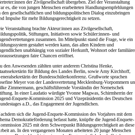
ertreter:innen der Zivilgesellschaft übergeben. Ziel der Veranstaltung
ar es, die von jungen Menschen erarbeiteten Handlungsempfehlungen
n den gesellschaftlichen und bildungspolitischen Dialog einzubringen
nd Impulse für mehr Bildungsgerechtigkeit zu setzen.
ie Veranstaltung brachte Akteur:innen aus Zivilgesellschaft,
ildungspolitik, Stiftungen, Initiativen sowie Schüler:innen- und
ugendvertretungen zusammen. Im Mittelpunkt stand die Frage, wie ein
ildungssystem gestaltet werden kann, das allen Kindern und
ugendlichen unabhängig von sozialer Herkunft, Wohnort oder familiäre
oraussetzungen faire Chancen eröffnet.
u den Anwesenden zählten unter anderem
Christina Henke
,
taatssekretärin für Bildung des Landes Berlin, sowie
Amy Kirchhoff
,
eneralsekretärin der Bundesschülerkonferenz. Grußworte sprachen
osefine Meyer
von der Landesvertretung Mecklenburg-Vorpommern u
ilke Zimmermann
, geschäftsführende Vorständin der Nemetschek
tiftung. In einer Laudatio würdigte
Yvonne Magwas
, Schirmherrin der
ugend-Enquete-Kommission 2025 und Vizepräsidentin des Deutschen
undestages a.D., das Engagement der Jugendlichen.
achdem sich die Jugend-Enquete-Kommission des Vorjahres mit dem
hema Demokratieförderung befasst hatte, knüpfte die Jugend-Enquete-
ommission 2025 mit dem Schwerpunkt Bildungsgerechtigkeit an diese
rbeit an. In den vergangenen Monaten arbeiteten 20 junge Menschen