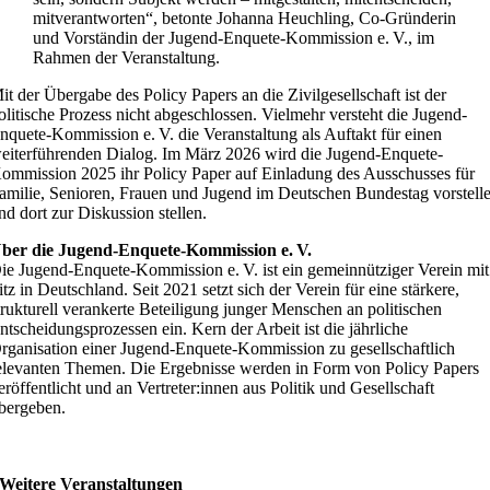
mitverantworten“, betonte Johanna Heuchling, Co-Gründerin
und Vorständin der Jugend-Enquete-Kommission e. V., im
Rahmen der Veranstaltung.
it der Übergabe des Policy Papers an die Zivilgesellschaft ist der
olitische Prozess nicht abgeschlossen. Vielmehr versteht die Jugend-
nquete-Kommission e. V. die Veranstaltung als Auftakt für einen
eiterführenden Dialog. Im März 2026 wird die Jugend-Enquete-
ommission 2025 ihr Policy Paper auf Einladung des Ausschusses für
amilie, Senioren, Frauen und Jugend im Deutschen Bundestag vorstell
nd dort zur Diskussion stellen.
ber die Jugend-Enquete-Kommission e. V.
ie Jugend-Enquete-Kommission e. V. ist ein gemeinnütziger Verein mit
itz in Deutschland. Seit 2021 setzt sich der Verein für eine stärkere,
trukturell verankerte Beteiligung junger Menschen an politischen
ntscheidungsprozessen ein. Kern der Arbeit ist die jährliche
rganisation einer Jugend-Enquete-Kommission zu gesellschaftlich
elevanten Themen. Die Ergebnisse werden in Form von Policy Papers
eröffentlicht und an Vertreter:innen aus Politik und Gesellschaft
bergeben.
Weitere Veranstaltungen