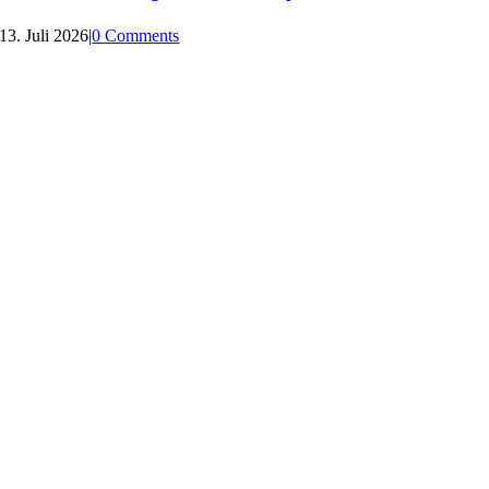
13. Juli 2026
|
0 Comments